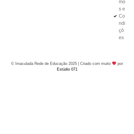
mo
s e
Co
ndi
çõ
es
© Imaculada Rede de Educação 2025 | Criado com muito
por
Estúdio 071