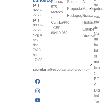
conosco
Afonso,
Social
A
(41)
de
575,
Proposta
Mantenedora
3223-
Pri
Mercês
7759
Pedagógica
Nossa
vac
-
(41)
ida
Curitiba/PR
História
99902-
- CEP:
de
Equipe
7758
80410-060
Ca
Seg a
Diretiva
rtil
sex,
das
ha
7h20
Inf
às
or
17h30
ma
tiva
secretaria@escolaanatolia.com.br
:
EC
A
Dig
ital
Ter