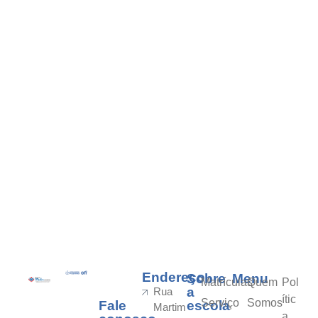
Endereço
Sobre
Menu
Matrículas
Quem
Pol
a
Rua
ític
Serviço
Somos
Fale
escola
Martim
a