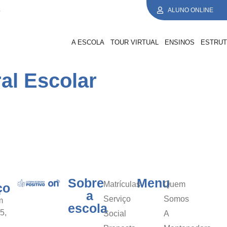
8
ALUNO ONLINE
A ESCOLA
TOUR VIRTUAL
ENSINOS
ESTRU
al Escolar
Sobre
Menu
Matrículas
Quem
ço
a
Serviço
Somos
m
escola
5,
Social
A