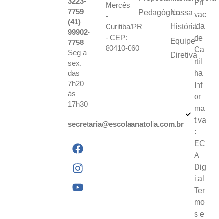
3223-
Pri
Mercês
7759
Pedagógica
Nossa
vac
-
(41)
ida
Curitiba/PR
História
99902-
- CEP:
de
Equipe
7758
80410-060
Ca
Seg a
Diretiva
rtil
sex,
das
ha
7h20
Inf
às
or
17h30
ma
tiva
secretaria@escolaanatolia.com.br
:
EC
A
Dig
ital
Ter
mo
s e