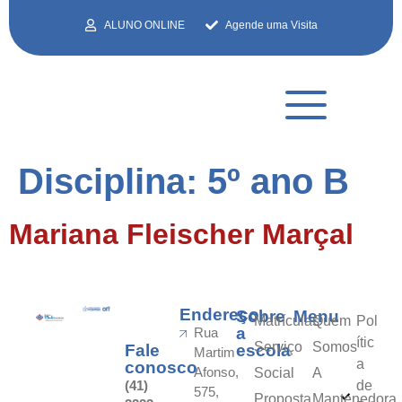
ALUNO ONLINE
Agende uma Visita
Disciplina:
5º ano B
Mariana Fleischer Marçal
Endereço
Sobre
Menu
Matrículas
Quem
Pol
a
Rua
ític
Serviço
Somos
Fale
escola
Martim
a
conosco
Afonso,
Social
A
(41)
de
575,
Proposta
Mantenedora