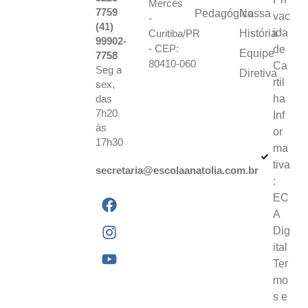
Mercês
7759
Pedagógica
Nossa
vac
-
(41)
ida
Curitiba/PR
História
99902-
- CEP:
de
Equipe
7758
80410-060
Ca
Seg a
Diretiva
rtil
sex,
das
ha
7h20
Inf
às
or
17h30
ma
tiva
secretaria@escolaanatolia.com.br
:
EC
A
Dig
ital
Ter
mo
s e