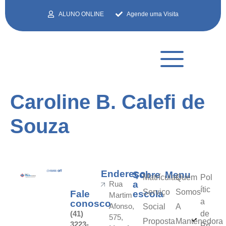
ALUNO ONLINE
Agende uma Visita
Caroline B. Calefi de
Souza
Endereço
Sobre
Menu
Matrículas
Quem
Pol
a
Rua
ític
Serviço
Somos
Fale
escola
Martim
a
conosco
Afonso,
Social
A
(41)
de
575,
Proposta
Mantenedora
3223-
Pri