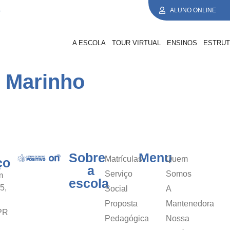
8
ALUNO ONLINE
A ESCOLA
TOUR VIRTUAL
ENSINOS
ESTRU
s Marinho
Sobre
Menu
Matrículas
Quem
ço
a
Serviço
Somos
m
escola
5,
Social
A
Proposta
Mantenedora
/PR
Pedagógica
Nossa